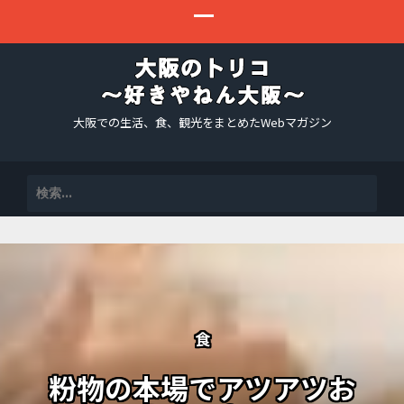
大阪での生活、食、観光をまとめたWebマガジン
検
索:
食
粉物の本場でアツアツお